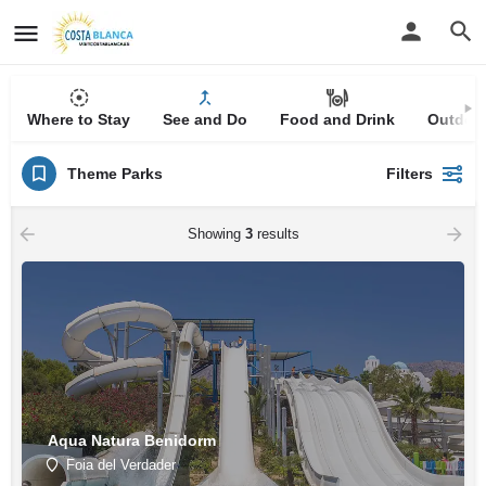
Where to Stay
See and Do
Food and Drink
Outdoor
Theme Parks
Filters
Showing
3
results
Aqua Natura Benidorm
Foia del Verdader