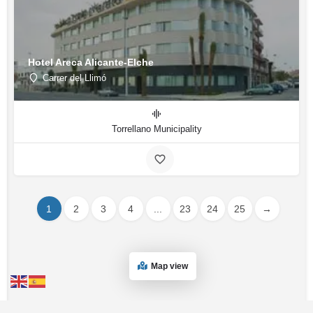
Hotel Areca Alicante-Elche
Carrer del Llimó
Torrellano Municipality
1
2
3
4
...
23
24
25
→
Map view