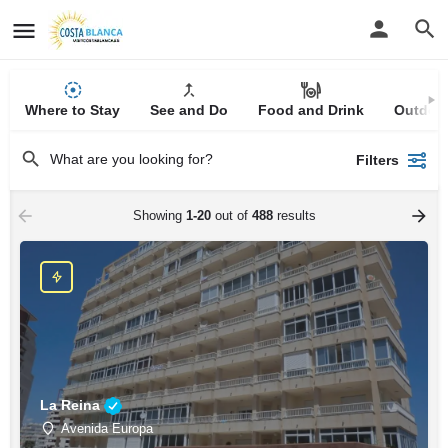
Where to Stay
See and Do
Food and Drink
Outdoor
Filters
Showing
1-20
out of
488
results
La Reina
Avenida Europa