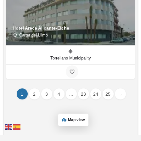
Hotel Areca Alicante-Elche
Carrer del Llimó
Torrellano Municipality
1
2
3
4
...
23
24
25
→
Map view