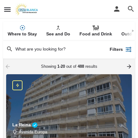
Where to Stay
See and Do
Food and Drink
Outdoor
Filters
Showing
1-20
out of
488
results
La Reina
Avenida Europa