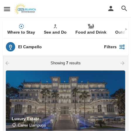
Where to Stay
See and Do
Food and Drink
Outdoor
El Campello
Filters
Showing
7
results
Luxury Estate
Carrer Llampuga